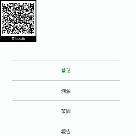
商品QR碼
茶葉
溯源
茶園
報告