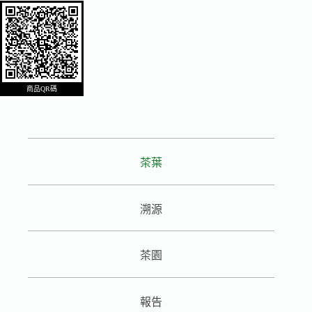
商品QR碼
茶葉
溯源
茶園
報告