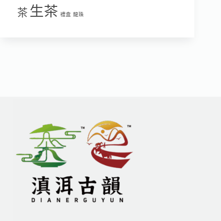
生茶
茶
禮盒
龍珠