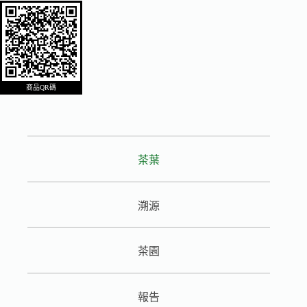
商品QR碼
茶葉
溯源
茶園
報告