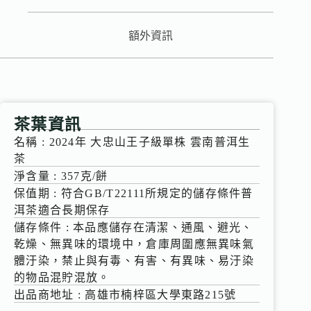
額外資訊
茶葉資訊
名稱 : 2024年 大忠山王子級單株 雲南普洱生
茶
淨含量 : 357克/餅
保值期 : 符合GB/T22111所規定的儲存條件普
洱茶適合長期保存
儲存條件 : 本品應儲存在清潔、通風、避光、
乾燥、無異味的環境中，倉庫周圍應無異味氣
體汙染，禁止與有毒、有害、有異味、易汙染
的物品混貯混放。
出品商地址 : 高雄市楠梓區大學東路215號