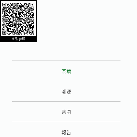
商品QR碼
茶葉
溯源
茶園
報告