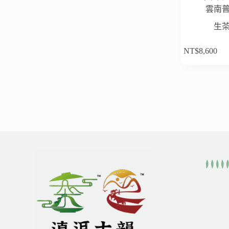
雲南
生
NT$
8,600