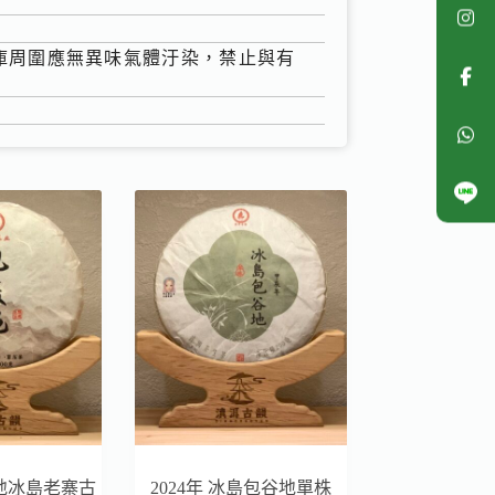
倉庫周圍應無異味氣體汙染，禁止與有
麥地冰島老寨古
2024年 冰島包谷地單株