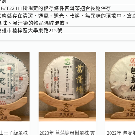
/餅
合GB/T22111所規定的儲存條件普洱茶適合長期保存
 本品應儲存在清潔、通風、避光、乾燥、無異味的環境中，
異味、易汙染的物品混貯混放。
 高雄市楠梓區大學東路215號
大忠山王子級單株
2023年 菖蒲塘母樹單株 雲
2022年 包