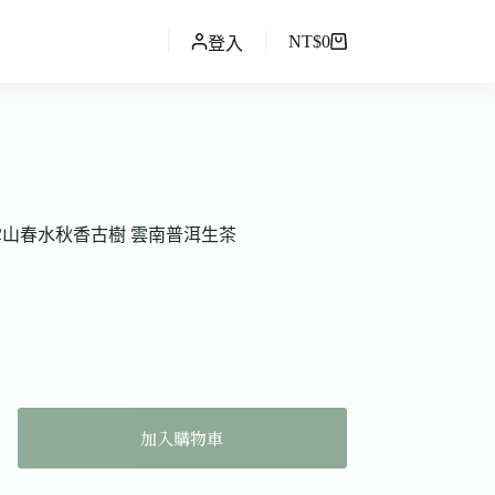
NT$
0
登入
大雪山春水秋香古樹 雲南普洱生茶
加入購物車