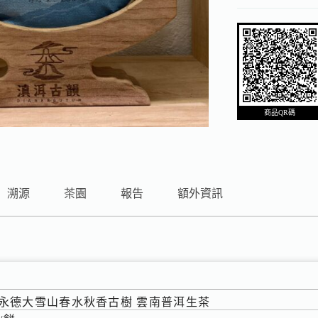
商品QR碼
溯源
茶園
報告
額外資訊
8年 永德大雪山春水秋香古樹 雲南普洱生茶