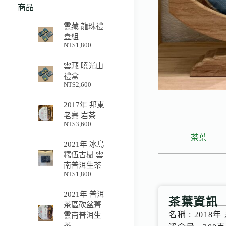
商品
雲藏 龍珠禮
盒組
NT$
1,800
雲藏 曉光山
禮盒
NT$
2,600
2017年 邦東
老寨 岩茶
NT$
3,600
茶葉
2021年 冰島
糯伍古樹 雲
南普洱生茶
NT$
1,800
2021年 普洱
茶葉資訊
茶區砍盆菁
名稱 : 201
雲南普洱生
茶