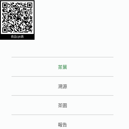
商品QR碼
茶葉
溯源
茶園
報告