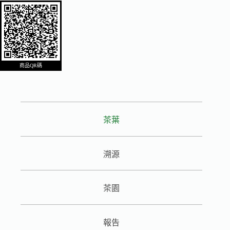
商品QR碼
茶葉
溯源
茶園
報告